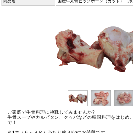
商品名
国産牛丸骨ビッグボーン（カット）（冷凍
ご家庭で牛骨料理に挑戦してみませんか?
牛骨スープやカルビタン、クッパなどの韓国料理をはじめ
で！
※1本（６～８Ｐ）当たり約３Kgのお値段です