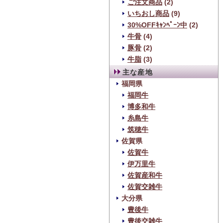
ご注文商品
(2)
いちおし商品
(9)
30%OFFｷｬﾝﾍﾟｰﾝ中
(2)
牛骨
(4)
豚骨
(2)
牛脂
(3)
主な産地
福岡県
福岡牛
博多和牛
糸島牛
筑穂牛
佐賀県
佐賀牛
伊万里牛
佐賀産和牛
佐賀交雑牛
大分県
豊後牛
豊後交雑牛