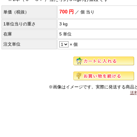
700 円
単価（税抜）
／ 個 当り
1単位当りの重さ
3 kg
在庫
5 単位
注文単位
× 個
※画像はイメージです。実際に発送する商品
送