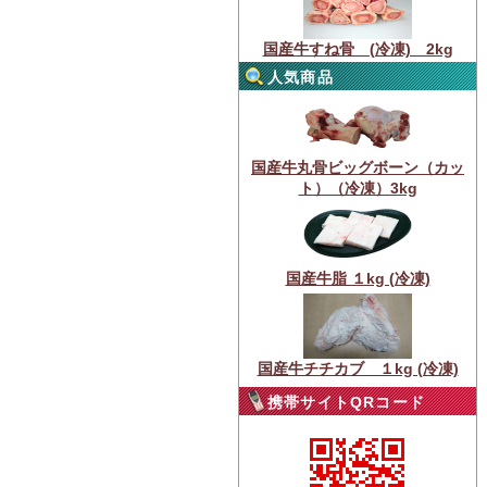
国産牛すね骨 (冷凍) 2kg
人気商品
国産牛丸骨ビッグボーン（カッ
ト）（冷凍）3kg
国産牛脂 １kg (冷凍)
国産牛チチカブ １kg (冷凍)
携帯サイトQRコード