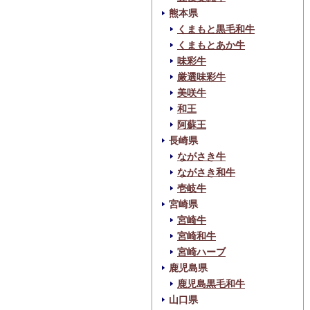
熊本県
くまもと黒毛和牛
くまもとあか牛
味彩牛
厳選味彩牛
美咲牛
和王
阿蘇王
長崎県
ながさき牛
ながさき和牛
壱岐牛
宮崎県
宮崎牛
宮崎和牛
宮崎ハーブ
鹿児島県
鹿児島黒毛和牛
山口県