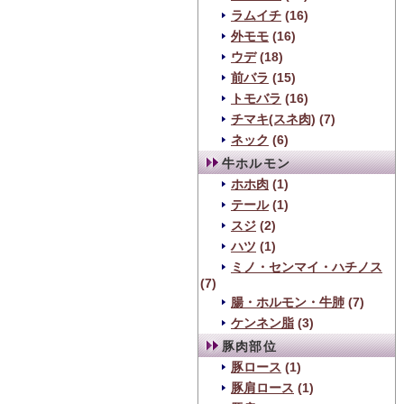
ラムイチ
(16)
外モモ
(16)
ウデ
(18)
前バラ
(15)
トモバラ
(16)
チマキ(スネ肉)
(7)
ネック
(6)
牛ホルモン
ホホ肉
(1)
テール
(1)
スジ
(2)
ハツ
(1)
ミノ・センマイ・ハチノス
(7)
腸・ホルモン・牛肺
(7)
ケンネン脂
(3)
豚肉部位
豚ロース
(1)
豚肩ロース
(1)