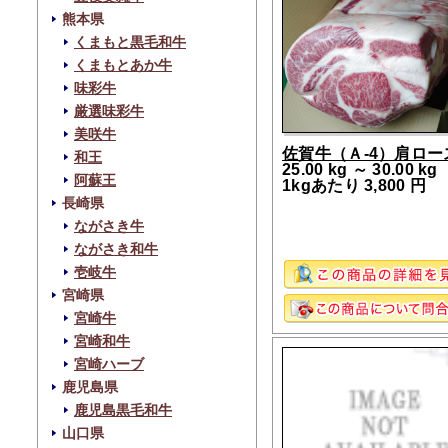
熊本県
くまもと黒毛和牛
くまもとあか牛
味彩牛
厳選味彩牛
美咲牛
佐賀牛（Ａ-4）肩ロー
和王
25.00 kg ～ 30.00 kg
阿蘇王
1kgあたり 3,800 円
長崎県
ながさき牛
ながさき和牛
壱岐牛
宮崎県
宮崎牛
宮崎和牛
宮崎ハーブ
鹿児島県
鹿児島黒毛和牛
山口県