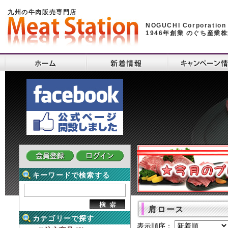
九州の牛肉販売専門店
NOGUCHI Corporation
1946年創業 のぐち産業
キーワードで検索する
肩ロース
カテゴリーで探す
表示順序：