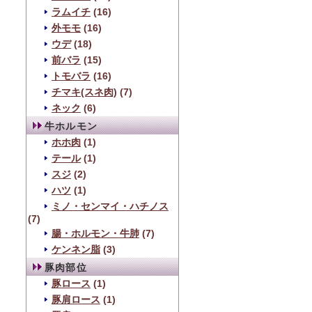
ラムイチ
(16)
外モモ
(16)
ウデ
(18)
前バラ
(15)
トモバラ
(16)
チマキ(スネ肉)
(7)
ネック
(6)
牛ホルモン
ホホ肉
(1)
テール
(1)
スジ
(2)
ハツ
(1)
ミノ・センマイ・ハチノス
(7)
腸・ホルモン・牛肺
(7)
ケンネン脂
(3)
豚肉部位
豚ロース
(1)
豚肩ロース
(1)