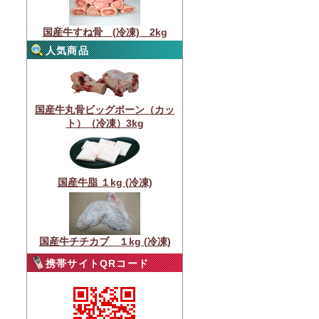
国産牛すね骨 (冷凍) 2kg
人気商品
国産牛丸骨ビッグボーン（カッ
ト）（冷凍）3kg
国産牛脂 １kg (冷凍)
国産牛チチカブ １kg (冷凍)
携帯サイトQRコード