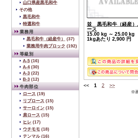
山口県産黒毛和牛
その他
黒毛和牛
特選和牛
並 黒毛和牛（経産）
ース
業務用
15.00 kg ～ 25.00 kg
1kgあたり 2,900 円
黒毛和牛（経産牛）
(37)
業務用牛肉ブロック
(192)
等級別
A-5
(16)
A-4
(30)
A-3
(22)
B-3
(12)
<<
1
2
>>
牛肉部位
※
ロース
(19)
リブロース
(15)
サーロイン
(15)
肩ロース
(15)
ヒレ
(17)
ウチモモ
(18)
テンマル
(16)