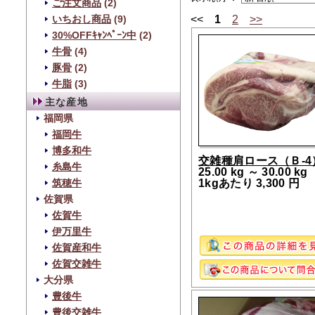
ご注文商品
(2)
<<
1
2
>>
いちおし商品
(9)
30%OFFｷｬﾝﾍﾟｰﾝ中
(2)
牛骨
(4)
豚骨
(2)
牛脂
(3)
主な産地
福岡県
福岡牛
博多和牛
交雑種肩ロース（Ｂ-4
糸島牛
25.00 kg ～ 30.00 kg
1kgあたり 3,300 円
筑穂牛
佐賀県
佐賀牛
伊万里牛
佐賀産和牛
佐賀交雑牛
大分県
豊後牛
豊後交雑牛