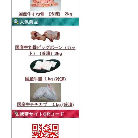
国産牛すね骨 (冷凍) 2kg
人気商品
国産牛丸骨ビッグボーン（カッ
ト）（冷凍）3kg
国産牛脂 １kg (冷凍)
国産牛チチカブ １kg (冷凍)
携帯サイトQRコード