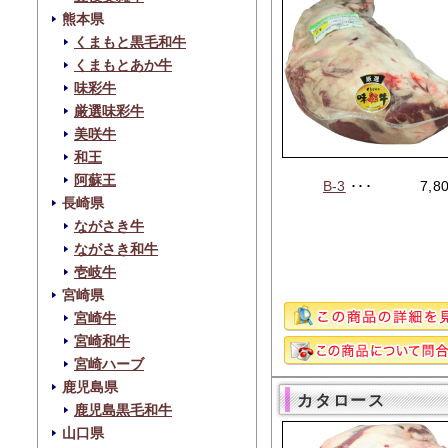
熊本県
くまもと黒毛和牛
くまもとあか牛
味彩牛
厳選味彩牛
美咲牛
和王
阿蘇王
B-3
･･･
7,8
長崎県
ながさき牛
ながさき和牛
壱岐牛
宮崎県
宮崎牛
宮崎和牛
宮崎ハーブ
鹿児島県
カタロース
鹿児島黒毛和牛
山口県