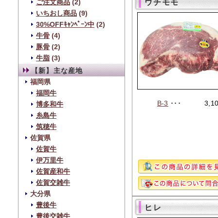
ウチモモ
ご注文商品
(2)
いちおし商品
(9)
30%OFFｷｬﾝﾍﾟｰﾝ中
(2)
牛骨
(4)
豚骨
(2)
牛脂
(3)
【新】主な産地
福岡県
福岡牛
B-3
･･･
3,1
博多和牛
糸島牛
筑穂牛
佐賀県
佐賀牛
伊万里牛
佐賀産和牛
佐賀交雑牛
大分県
豊後牛
ヒレ
豊後交雑牛