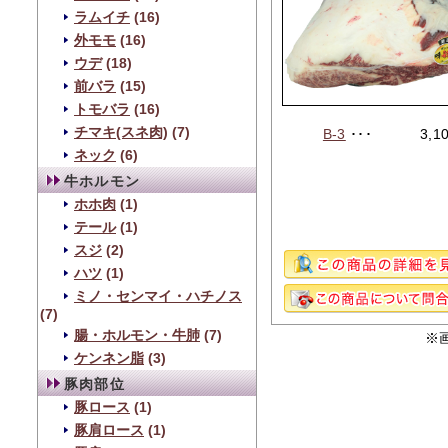
ラムイチ
(16)
外モモ
(16)
ウデ
(18)
前バラ
(15)
トモバラ
(16)
チマキ(スネ肉)
(7)
B-3
･･･
3,1
ネック
(6)
牛ホルモン
ホホ肉
(1)
テール
(1)
スジ
(2)
ハツ
(1)
ミノ・センマイ・ハチノス
(7)
腸・ホルモン・牛肺
(7)
※
ケンネン脂
(3)
豚肉部位
豚ロース
(1)
豚肩ロース
(1)