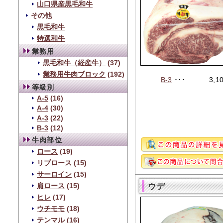
山口県産黒毛和牛
その他
黒毛和牛
特選和牛
業務用
黒毛和牛（経産牛）
(37)
業務用牛肉ブロック
(192)
B-3
･･･
3,1
等級別
A-5
(16)
A-4
(30)
A-3
(22)
B-3
(12)
牛肉部位
ロース
(19)
リブロース
(15)
サーロイン
(15)
肩ロース
(15)
ウデ
ヒレ
(17)
ウチモモ
(18)
テンマル
(16)